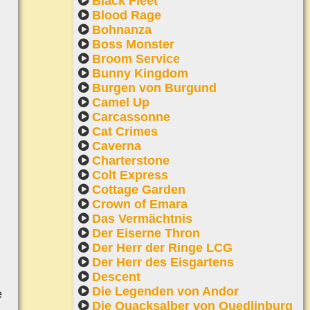
Black Fleet
Blood Rage
Bohnanza
Boss Monster
Broom Service
Bunny Kingdom
Burgen von Burgund
Camel Up
Carcassonne
Cat Crimes
Caverna
Charterstone
Colt Express
Cottage Garden
Crown of Emara
Das Vermächtnis
Der Eiserne Thron
Der Herr der Ringe LCG
Der Herr des Eisgartens
Descent
Die Legenden von Andor
e
Die Quacksalber von Quedlinburg