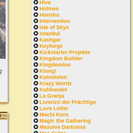
Hive
Holmes
Honshu
Intervention
Isle of Skye
Istanbul
Kashgar
Keyforge
Kickstarter-Projekte
Kingdom Builder
Kingdomino
Klong!
g
Kolonisten
Krazy Wordz
Kuhhandel
La Granja
Lorenzo der Prächtige
Love Letter
Machi Koro
Ina
ahren
Magic the Gathering
Massive Darkness