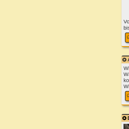
Vo
bi
Wi
Wä
ko
Wi