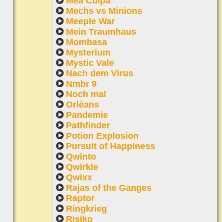
Mea Culpa
Mechs vs Minions
Meeple War
Mein Traumhaus
Mombasa
Mysterium
Mystic Vale
Nach dem Virus
Nmbr 9
Noch mal
Orléans
Pandemie
Pathfinder
Potion Explosion
Pursuit of Happiness
Qwinto
Qwirkle
Qwixx
Rajas of the Ganges
Raptor
Ringkrieg
Risiko