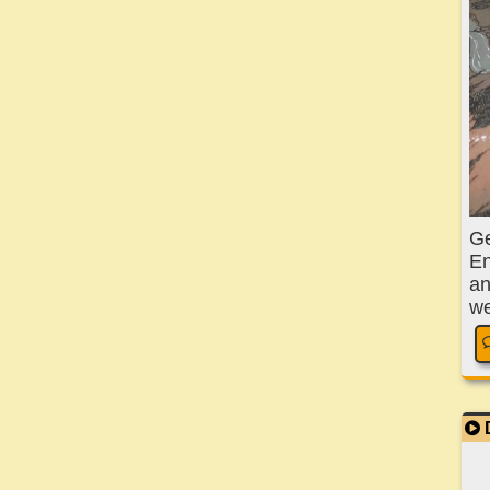
Ge
En
an
we