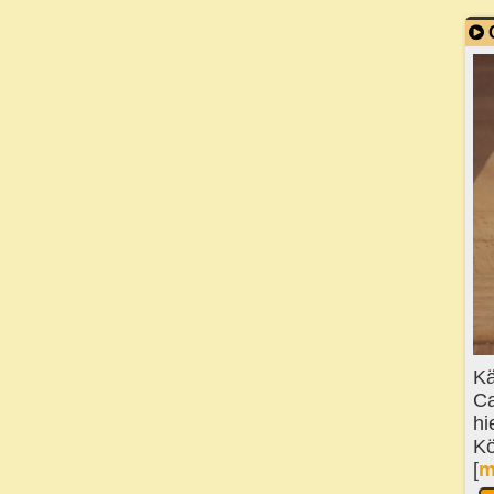
Kä
Ca
hi
Kö
[
m