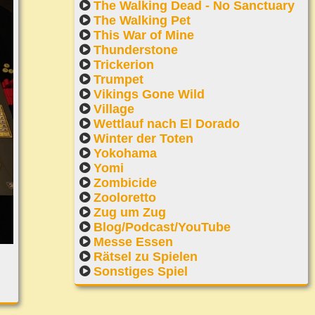
The Walking Dead - No Sanctuary
The Walking Pet
This War of Mine
Thunderstone
Trickerion
Trumpet
Vikings Gone Wild
Village
Wettlauf nach El Dorado
Winter der Toten
Yokohama
Yomi
Zombicide
Zooloretto
Zug um Zug
Blog/Podcast/YouTube
Messe Essen
Rätsel zu Spielen
Sonstiges Spiel