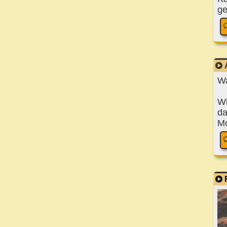
ge
Wa
Wi
da
Mo