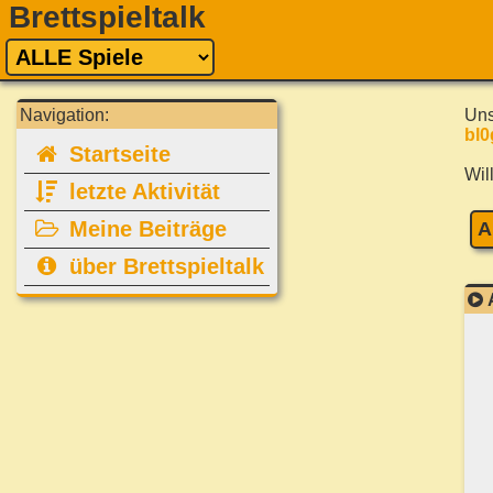
Brettspieltalk
Navigation:
Uns
bl0
Startseite
Wil
letzte Aktivität
Meine Beiträge
A
über Brettspieltalk