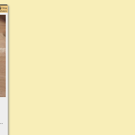
Ina
ahren
..