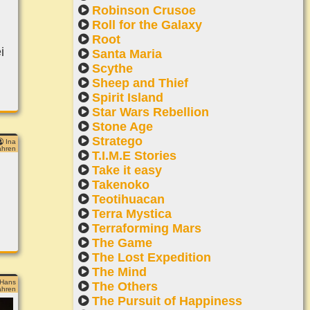
Robinson Crusoe
Roll for the Galaxy
Root
i
Santa Maria
Scythe
Sheep and Thief
Spirit Island
Star Wars Rebellion
Stone Age
Stratego
Ina
ahren
T.I.M.E Stories
Take it easy
Takenoko
Teotihuacan
Terra Mystica
Terraforming Mars
The Game
The Lost Expedition
The Mind
Hans
The Others
ahren
The Pursuit of Happiness