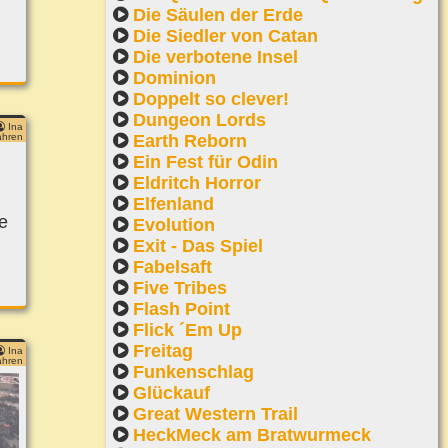
Die Säulen der Erde
Die Siedler von Catan
Die verbotene Insel
Dominion
Doppelt so clever!
Dungeon Lords
Ina
Earth Reborn
ahren
Ein Fest für Odin
Eldritch Horror
Elfenland
e
Evolution
Exit - Das Spiel
Fabelsaft
Five Tribes
Flash Point
Flick ´Em Up
Freitag
Ina
ahren
Funkenschlag
Glückauf
Great Western Trail
HeckMeck am Bratwurmeck