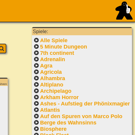
Spiele:
Alle Spiele
5 Minute Dungeon
7th continent
Adrenalin
Agra
Agricola
Alhambra
Altiplano
ahren
Archipelago
Arkham Horror
Ashes - Aufstieg der Phönixmagier
Atlantis
Auf den Spuren von Marco Polo
Berge des Wahnsinns
Biosphere