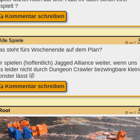
spielt ?
Kommentar schreiben
Alle Spiele
vor 7 J
s steht fürs Wochenende auf dem Plan?
r spielen (hoffentlich) Jagged Alliance weiter, wenn uns
s leider nicht durch Dungeon Crawler bezwingbare klein
nster lässt 🤣
Kommentar schreiben
Root
vor 7 J